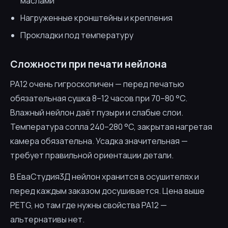
маслами
Нагруженные кронштейны и крепления
Прокладки под температуру
Сложности при печати нейлона
PA12 очень гигроскопичен — перед печатью
обязательная сушка 8–12 часов при 70–80 °C.
Влажный нейлон даёт пузыри и слабые слои.
Температура сопла 240–280 °C, закрытая нагретая
камера обязательна. Усадка значительная —
требует правильной ориентации детали.
В ЕваСтудия3Д нейлон хранится в осушителях и
перед каждым заказом досушивается. Цена выше
PETG, но там где нужны свойства PA12 —
альтернативы нет.