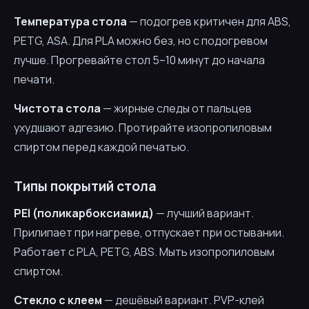
Температура стола
— подогрев критичен для ABS,
PETG, ASA. Для PLA можно без, но с подогревом
лучше. Прогревайте стол 5–10 минут до начала
печати.
Чистота стола
— жирные следы от пальцев
ухудшают адгезию. Протирайте изопропиловым
спиртом перед каждой печатью.
Типы покрытий стола
PEI (поликарбоксиамид)
— лучший вариант.
Прилипает при нагреве, отпускает при остывании.
Работает с PLA, PETG, ABS. Мыть изопропиловым
спиртом.
Стекло с клеем
— дешёвый вариант. PVP-клей