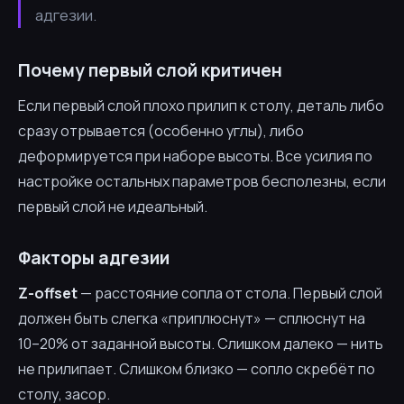
адгезии.
Почему первый слой критичен
Если первый слой плохо прилип к столу, деталь либо
сразу отрывается (особенно углы), либо
деформируется при наборе высоты. Все усилия по
настройке остальных параметров бесполезны, если
первый слой не идеальный.
Факторы адгезии
Z-offset
— расстояние сопла от стола. Первый слой
должен быть слегка «приплюснут» — сплюснут на
10–20% от заданной высоты. Слишком далеко — нить
не прилипает. Слишком близко — сопло скребёт по
столу, засор.