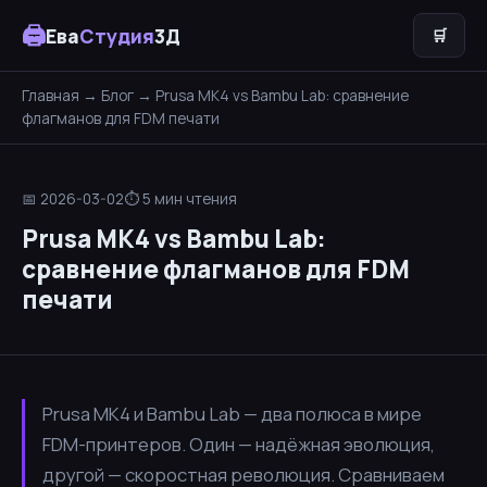
🖨
Ева
Студия
3Д
🛒
Главная
→
Блог
→ Prusa MK4 vs Bambu Lab: сравнение
флагманов для FDM печати
📅 2026-03-02
⏱ 5 мин чтения
Prusa MK4 vs Bambu Lab:
сравнение флагманов для FDM
печати
Prusa MK4 и Bambu Lab — два полюса в мире
FDM-принтеров. Один — надёжная эволюция,
другой — скоростная революция. Сравниваем