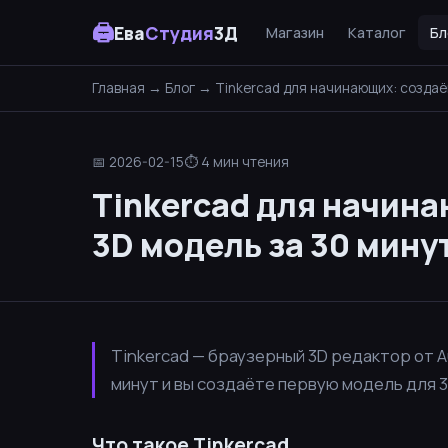
🖨
Ева
Студия
3Д
Магазин
Каталог
Бл
Главная
→
Блог
→ Tinkercad для начинающих: создаё
📅 2026-02-15
⏱ 4 мин чтения
Tinkercad для начин
3D модель за 30 мину
Tinkercad — браузерный 3D редактор от A
минут и вы создаёте первую модель для 3
Что такое Tinkercad