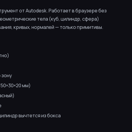
румент от Autodesk. Работает в браузере без
еометрические тела (куб, цилиндр, сфера)
ания, кривых, нормалей — только примитивы.
тно)
 зону
 50×30×20 мм)
расный)
е
цилиндр вычтется из бокса