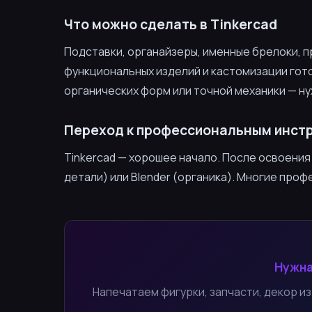
Что можно сделать в Tinkercad
Подставки, органайзеры, именные брелоки, п
функциональных изделий и кастомизации гот
органических форм или точной механики — нуж
Переход к профессиональным инст
Tinkercad — хорошее начало. После освоения
детали) или Blender (органика). Многие проф
Нужна
Напечатаем фигурки, запчасти, декор из 