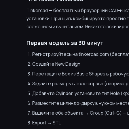
Tinkercad — бесплатный браузерный CAD-инст
установки. Принцип: комбинируете простые г
сложением и вычитанием. Никакого эскизиров
Первая модель за 30 минут
Регистрируйтесь на tinkercad.com (беспла
Создайте New Design
Перетащите Box из Basic Shapes в рабочую
Задайте размеры в поле справа (например
Добавьте Cylinder, установите тип Hole (к
Разместите цилиндр-дырку в нужном мест
Выделите оба объекта → Group (Ctrl+G) — 
Export → STL